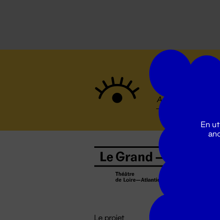
Suivez to
En ut
ano
B
0
b
D

i
Le projet