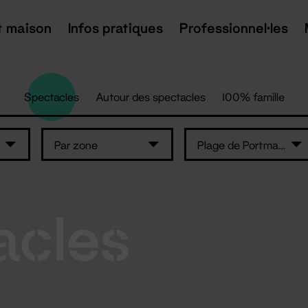
t maison
Infos pratiques
Professionnel·les
Spectacles
Autour des spectacles
100% famille
Par zone
Plage de Portmain - Pornic
acles