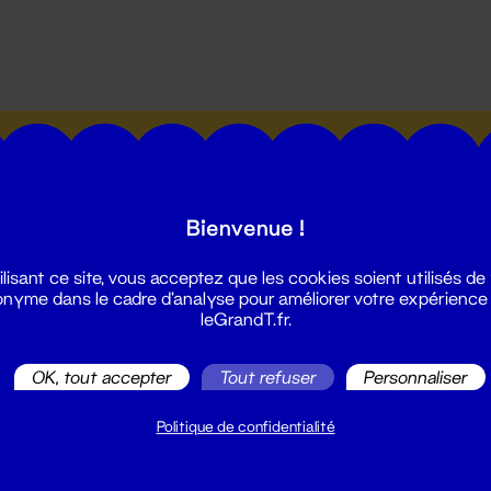
utes les actualités du Grand T :
Bienvenue !
ilisant ce site, vous acceptez que les cookies soient utilisés de
nyme dans le cadre d'analyse pour améliorer votre expérience
leGrandT.fr.
illetterie
2 51 88 25 25
OK, tout accepter
Tout refuser
Personnaliser
illetterie@leGrandT.fr
u lundi au vendredi 14h → 18h
Politique de confidentialité
 Accueil physique
mpossible jusqu'à l'ouverture