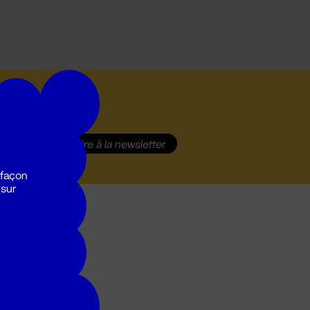
S'inscrire
à la newsletter
 façon
 sur