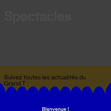
Spectacles
Suivez toutes les actualités du
Grand T :
S'inscrire
Bienvenue !