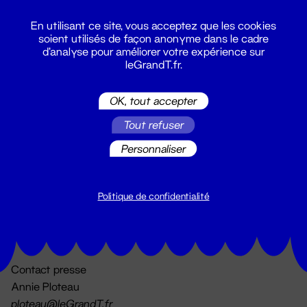
En utilisant ce site, vous acceptez que les cookies
soient utilisés de façon anonyme dans le cadre
d'analyse pour améliorer votre expérience sur
leGrandT.fr.
OK, tout accepter
Billetterie
Tout refuser
02 51 88 25 25
billetterie@leGrandT.fr
Personnaliser
Du lundi au vendredi 14h → 18h
🚨 Accueil physique impossible jusqu'à l'ouverture
Politique de confidentialité
Adresse postale uniquement :
19 rue Morand 44000 Nantes
Contact presse
Annie Ploteau
ploteau@leGrandT.fr