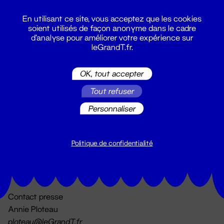
En utilisant ce site, vous acceptez que les cookies
soient utilisés de façon anonyme dans le cadre
d'analyse pour améliorer votre expérience sur
leGrandT.fr.
OK, tout accepter
Billetterie
Tout refuser
02 51 88 25 25
billetterie@leGrandT.fr
Personnaliser
Du lundi au vendredi 14h → 18h
🚨 Accueil physique impossible jusqu'à l'ouverture
Politique de confidentialité
Adresse postale uniquement :
19 rue Morand 44000 Nantes
Contact presse
Annie Ploteau
ploteau@leGrandT.fr