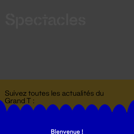
Spectacles
Suivez toutes les actualités du
Grand T :
S'inscrire
Bienvenue !