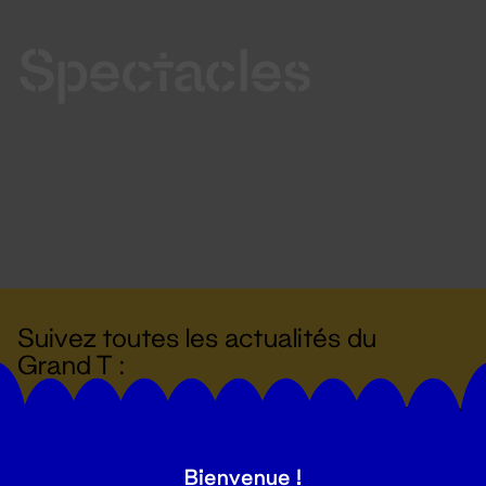
Spectacles
Suivez toutes les actualités du
Grand T :
S'inscrire
Bienvenue !