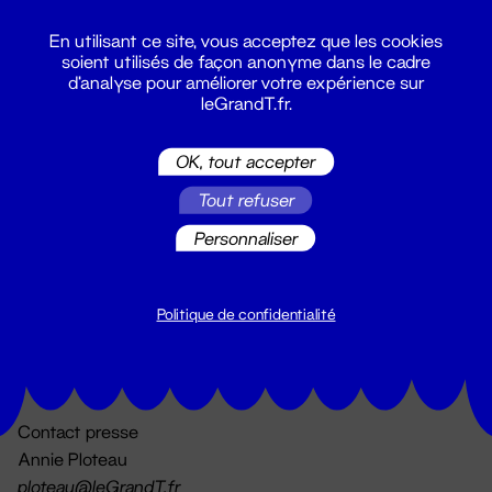
En utilisant ce site, vous acceptez que les cookies
soient utilisés de façon anonyme dans le cadre
d'analyse pour améliorer votre expérience sur
leGrandT.fr.
OK, tout accepter
Billetterie
Tout refuser
02 51 88 25 25
billetterie@leGrandT.fr
Personnaliser
Du lundi au vendredi 14h → 18h
🚨 Accueil physique impossible jusqu'à l'ouverture
Politique de confidentialité
Adresse postale uniquement :
19 rue Morand 44000 Nantes
Contact presse
Annie Ploteau
ploteau@leGrandT.fr