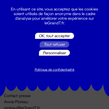
En utilisant ce site, vous acceptez que les cookies
soient utilisés de façon anonyme dans le cadre
d'analyse pour améliorer votre expérience sur
leGrandT.fr.
OK, tout accepter
Billetterie
Tout refuser
02 51 88 25 25
billetterie@leGrandT.fr
Personnaliser
Du lundi au vendredi 14h → 18h
🚨 Accueil physique impossible jusqu'à l'ouverture
Politique de confidentialité
Adresse postale uniquement :
19 rue Morand 44000 Nantes
Contact presse
Annie Ploteau
ploteau@leGrandT.fr