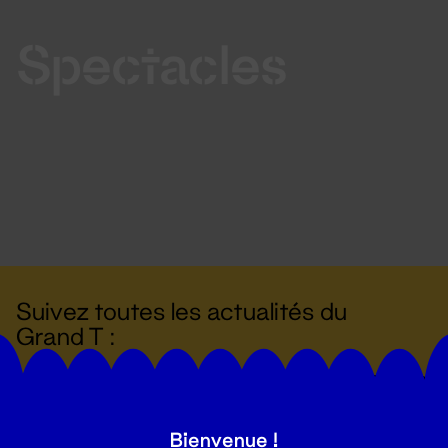
Spectacles
Suivez toutes les actualités du
Grand T :
S'inscrire
Bienvenue !