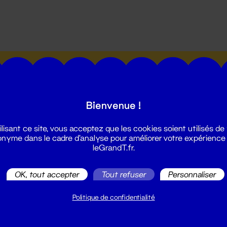
utes les actualités du Grand T :
Bienvenue !
ilisant ce site, vous acceptez que les cookies soient utilisés de
nyme dans le cadre d'analyse pour améliorer votre expérience
leGrandT.fr.
illetterie
2 51 88 25 25
OK, tout accepter
Tout refuser
Personnaliser
illetterie@leGrandT.fr
u lundi au vendredi 14h → 18h
Politique de confidentialité
 Accueil physique
mpossible jusqu'à l'ouverture