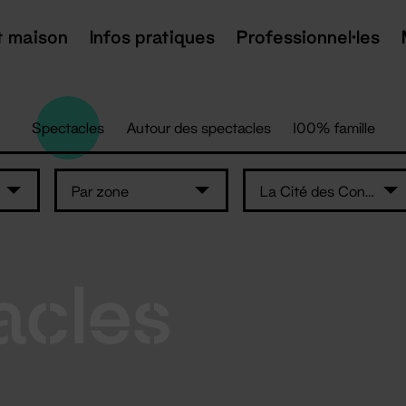
t maison
Infos pratiques
Professionnel·les
Spectacles
Autour des spectacles
100% famille
Par zone
La Cité des Congrès de Nantes
acles