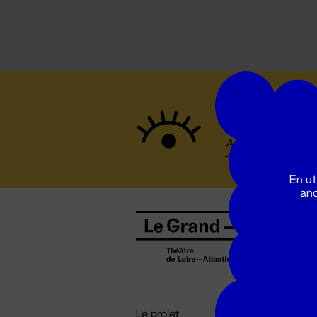
Suivez to
En ut
ano
B
0
b
D

i
Le projet