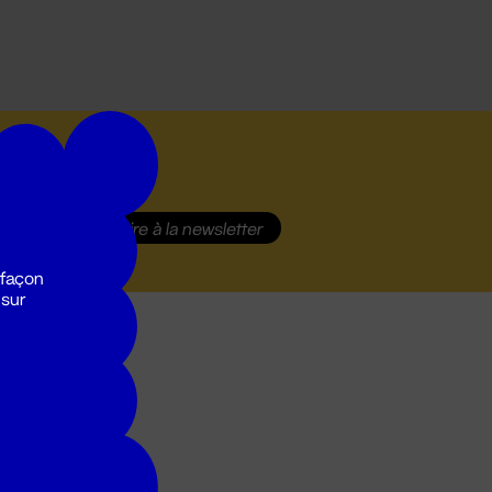
S'inscrire
à la newsletter
 façon
 sur