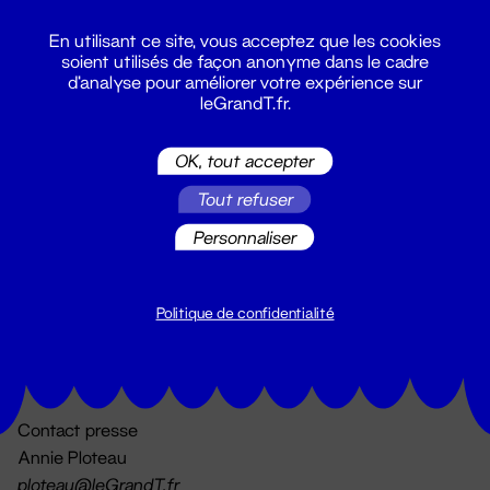
En utilisant ce site, vous acceptez que les cookies
soient utilisés de façon anonyme dans le cadre
d'analyse pour améliorer votre expérience sur
leGrandT.fr.
OK, tout accepter
Billetterie
Tout refuser
02 51 88 25 25
billetterie@leGrandT.fr
Personnaliser
Du lundi au vendredi 14h → 18h
🚨 Accueil physique impossible jusqu'à l'ouverture
Politique de confidentialité
Adresse postale uniquement :
19 rue Morand 44000 Nantes
Contact presse
Annie Ploteau
ploteau@leGrandT.fr