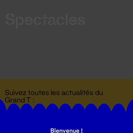
Spectacles
Suivez toutes les actualités du
Grand T :
S'inscrire
Bienvenue !