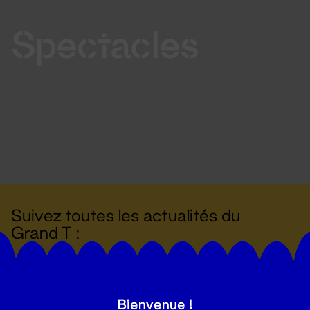
Spectacles
Suivez toutes les actualités du
Grand T :
S'inscrire
Bienvenue !