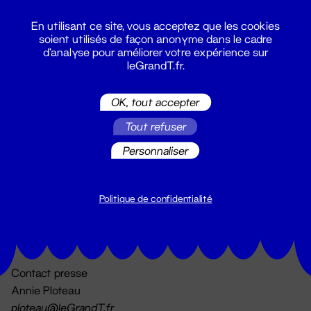
En utilisant ce site, vous acceptez que les cookies
soient utilisés de façon anonyme dans le cadre
d'analyse pour améliorer votre expérience sur
leGrandT.fr.
OK, tout accepter
Billetterie
Tout refuser
02 51 88 25 25
billetterie@leGrandT.fr
Personnaliser
Du lundi au vendredi 14h → 18h
🚨 Accueil physique impossible jusqu'à l'ouverture
Politique de confidentialité
Adresse postale uniquement :
19 rue Morand 44000 Nantes
Contact presse
Annie Ploteau
ploteau@leGrandT.fr