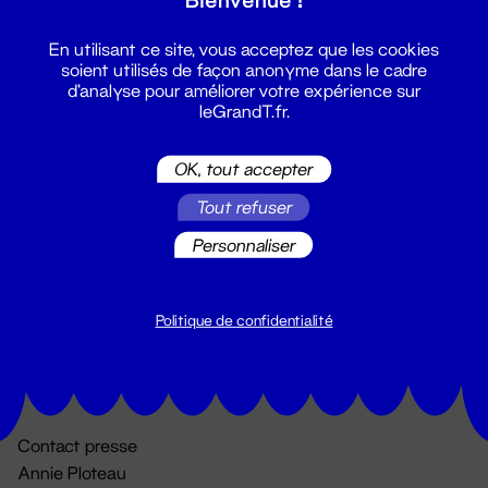
En utilisant ce site, vous acceptez que les cookies
soient utilisés de façon anonyme dans le cadre
d'analyse pour améliorer votre expérience sur
leGrandT.fr.
OK, tout accepter
Billetterie
Tout refuser
02 51 88 25 25
Personnaliser
billetterie@leGrandT.fr
Du lundi au vendredi 14h → 18h
🚨 Accueil physique impossible jusqu'à l'ouverture
Politique de confidentialité
Adresse postale uniquement :
19 rue Morand 44000 Nantes
Contact presse
Annie Ploteau