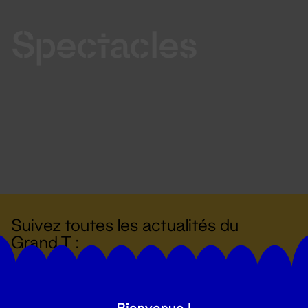
Spectacles
Suivez toutes les actualités du
Grand T :
S'inscrire
Bienvenue !