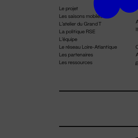
i
Le projet
Les saisons mobiles
A
L'atelier du Grand T
La politique RSE
L'équipe
Le réseau Loire-Atlantique
C
Les partenaires
A
Les ressources
p