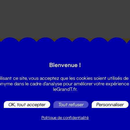
utes les actualités du Grand T :
Bienvenue !
ilisant ce site, vous acceptez que les cookies soient utilisés de
nyme dans le cadre d'analyse pour améliorer votre expérience
leGrandT.fr.
illetterie
OK, tout accepter
Tout refuser
Personnaliser
2 51 88 25 25
illetterie@leGrandT.fr
Politique de confidentialité
u lundi au vendredi 14h → 18h
 Accueil physique