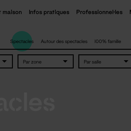
t maison
Infos pratiques
Professionnel·les
Spectacles
Autour des spectacles
100% famille
Par zone
Par salle
acles