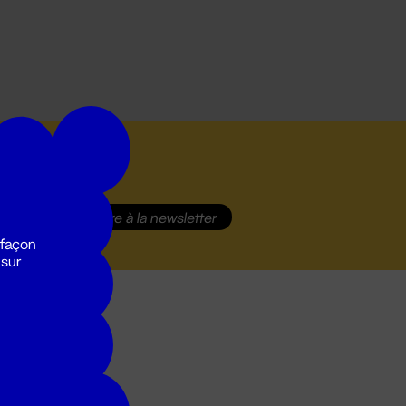
S'inscrire
à la newsletter
 façon
 sur