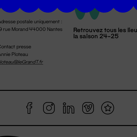
mpossible jusqu'à l'ouverture
dresse postale uniquement :
19 rue Morand 44000 Nantes
Retrouvez tous les lie
la saison 24-25
ontact presse
nnie Ploteau
loteau@leGrandT.fr