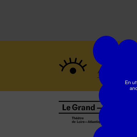
Suivez to
En ut
ano
B
0
b
D
