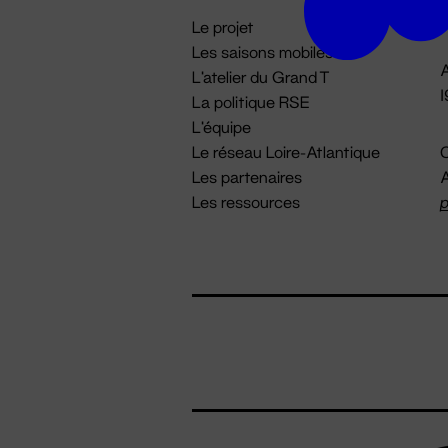
i
Le projet
Les saisons mobiles
A
L'atelier du Grand T
La politique RSE
L'équipe
Le réseau Loire-Atlantique
C
Les partenaires
A
Les ressources
p