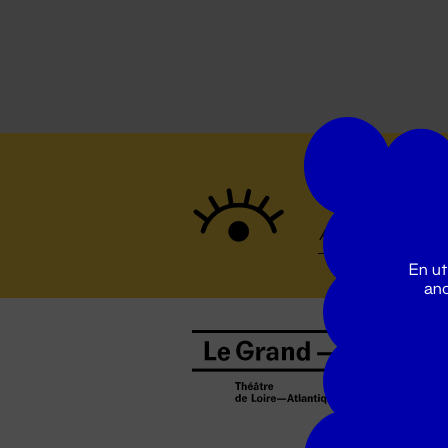
Suivez to
En ut
ano
B
0
b
D
