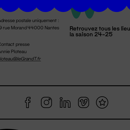
mpossible jusqu'à l'ouverture
dresse postale uniquement :
19 rue Morand 44000 Nantes
Retrouvez tous les lie
la saison 24-25
ontact presse
nnie Ploteau
loteau@leGrandT.fr