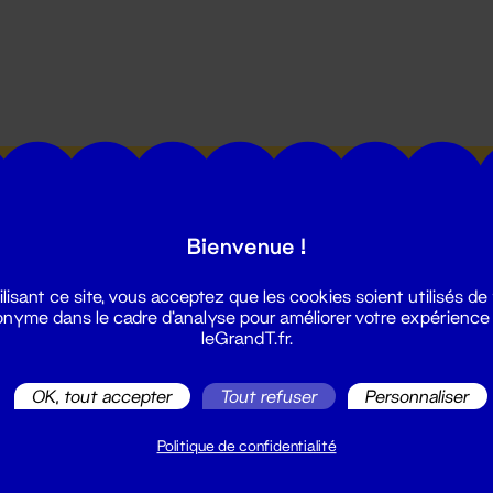
utes les actualités du Grand T :
Bienvenue !
ilisant ce site, vous acceptez que les cookies soient utilisés de
nyme dans le cadre d'analyse pour améliorer votre expérience
leGrandT.fr.
illetterie
OK, tout accepter
Tout refuser
Personnaliser
2 51 88 25 25
illetterie@leGrandT.fr
Politique de confidentialité
u lundi au vendredi 14h → 18h
 Accueil physique