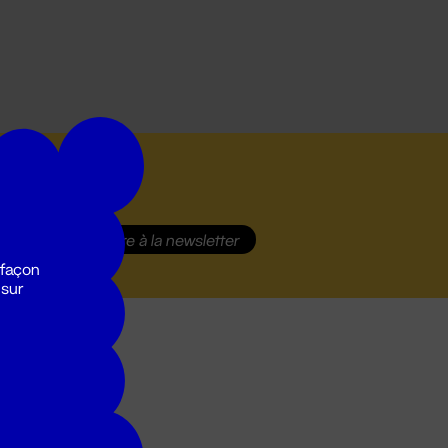
S'inscrire
à la newsletter
 façon
 sur