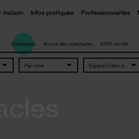
t maison
Infos pratiques
Professionnel·les
Spectacles
Autour des spectacles
100% famille
Par zone
Espace Cœur en Scène
acles