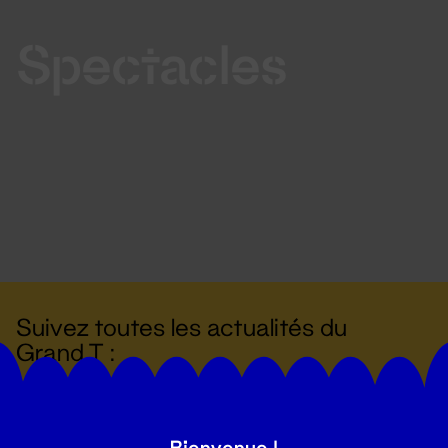
Spectacles
Suivez toutes les actualités du
Grand T :
S'inscrire
Bienvenue !