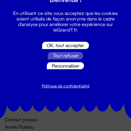
En utilisant ce site, vous acceptez que les cookies
soient utilisés de façon anonyme dans le cadre
d'analyse pour améliorer votre expérience sur
leGrandT.fr.
OK, tout accepter
Billetterie
Tout refuser
02 51 88 25 25
Personnaliser
billetterie@leGrandT.fr
Du lundi au vendredi 14h → 18h
🚨 Accueil physique impossible jusqu'à l'ouverture
Politique de confidentialité
Adresse postale uniquement :
19 rue Morand 44000 Nantes
Contact presse
Annie Ploteau