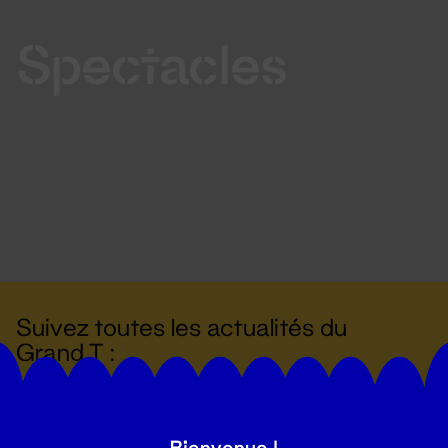
Spectacles
Suivez toutes les actualités du
Grand T :
S'inscrire
Bienvenue !