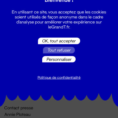
En utilisant ce site, vous acceptez que les cookies
soient utilisés de façon anonyme dans le cadre
d'analyse pour améliorer votre expérience sur
leGrandT.fr.
OK, tout accepter
Billetterie
Tout refuser
02 51 88 25 25
Personnaliser
billetterie@leGrandT.fr
Du lundi au vendredi 14h → 18h
🚨 Accueil physique impossible jusqu'à l'ouverture
Politique de confidentialité
Adresse postale uniquement :
19 rue Morand 44000 Nantes
Contact presse
Annie Ploteau