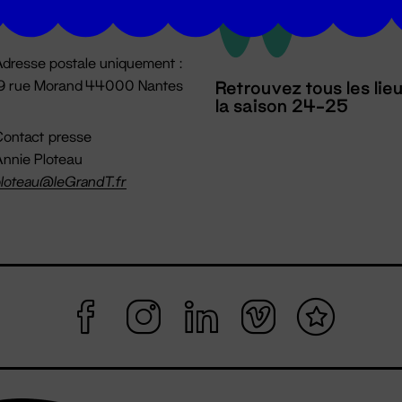
mpossible jusqu'à l'ouverture
dresse postale uniquement :
19 rue Morand 44000 Nantes
Retrouvez tous les lie
la saison 24-25
ontact presse
nnie Ploteau
loteau@leGrandT.fr