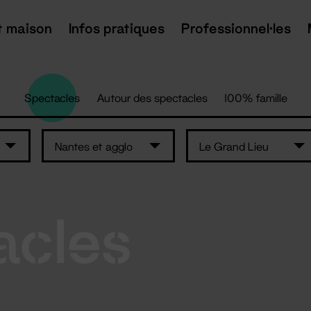
t maison
Infos pratiques
Professionnel·les
Spectacles
Autour des spectacles
100% famille
Nantes et agglo
Le Grand Lieu
acles