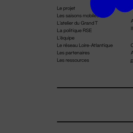
i
Le projet
Les saisons mobiles
A
L'atelier du Grand T
La politique RSE
L'équipe
Le réseau Loire-Atlantique
C
Les partenaires
A
Les ressources
p