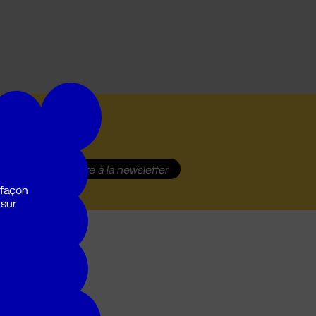
S'inscrire
à la newsletter
 façon
 sur