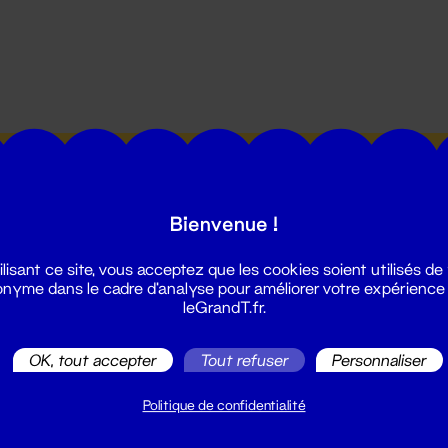
utes les actualités du Grand T :
Bienvenue !
ilisant ce site, vous acceptez que les cookies soient utilisés de
nyme dans le cadre d'analyse pour améliorer votre expérience
leGrandT.fr.
illetterie
OK, tout accepter
Tout refuser
Personnaliser
2 51 88 25 25
illetterie@leGrandT.fr
Politique de confidentialité
u lundi au vendredi 14h → 18h
 Accueil physique