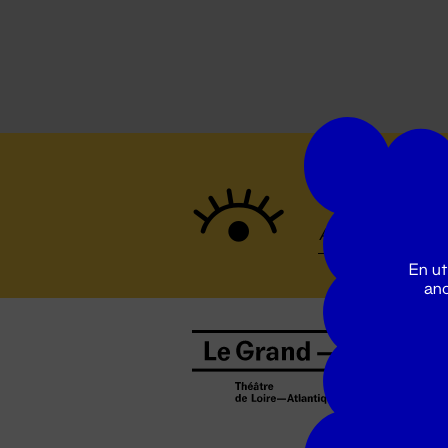
Suivez to
En ut
ano
B
0
b
D
