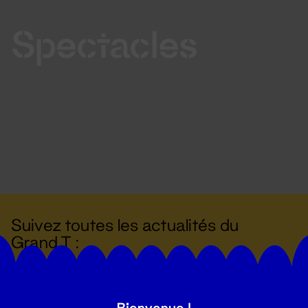
Spectacles
Suivez toutes les actualités du
Grand T :
S'inscrire
Bienvenue !