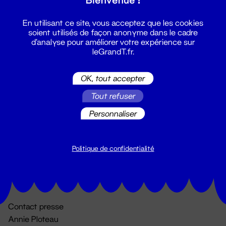
En utilisant ce site, vous acceptez que les cookies
soient utilisés de façon anonyme dans le cadre
d'analyse pour améliorer votre expérience sur
leGrandT.fr.
OK, tout accepter
Billetterie
Tout refuser
02 51 88 25 25
Personnaliser
billetterie@leGrandT.fr
Du lundi au vendredi 14h → 18h
🚨 Accueil physique impossible jusqu'à l'ouverture
Politique de confidentialité
Adresse postale uniquement :
19 rue Morand 44000 Nantes
Contact presse
Annie Ploteau