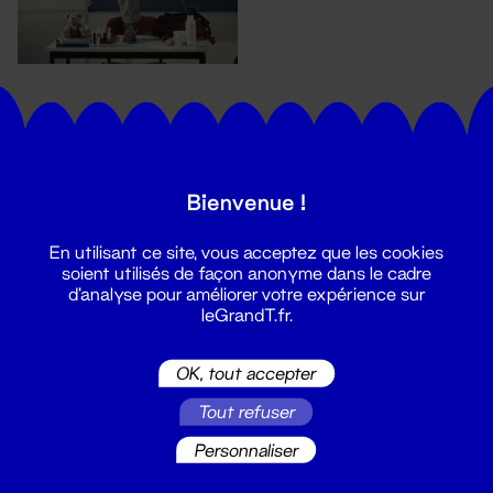
Bienvenue !
En utilisant ce site, vous acceptez que les cookies
Suivez toutes les actualités du
soient utilisés de façon anonyme dans le cadre
Grand T :
d'analyse pour améliorer votre expérience sur
leGrandT.fr.
S'inscrire
OK, tout accepter
Tout refuser
Personnaliser