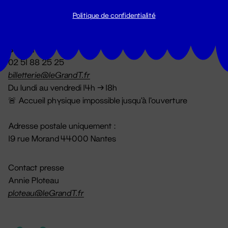
Politique de confidentialité
Billetterie
02 51 88 25 25
billetterie@leGrandT.fr
Du lundi au vendredi 14h → 18h
🚨 Accueil physique impossible jusqu'à l'ouverture
Adresse postale uniquement :
19 rue Morand 44000 Nantes
Contact presse
Annie Ploteau
ploteau@leGrandT.fr