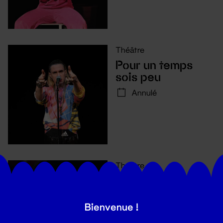
Théâtre
Pour un temps
sois peu
Annulé
Théâtre
Comment avouer
son amour quand
on ne sait pas le
Bienvenue !
mot pour le dire ?