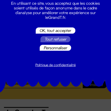
En utilisant ce site, vous acceptez que les cookies
19 - 22 nov. 2024
soient utilisés de façon anonyme dans le cadre
d'analyse pour améliorer votre expérience sur
leGrandT.fr.
OK, tout accepter
Tout refuser
Personnaliser
Suivez toutes les actualités du
Politique de confidentialité
Grand T :
S'inscrire