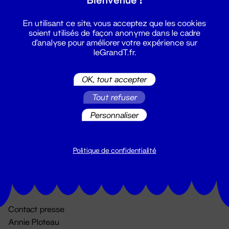
En utilisant ce site, vous acceptez que les cookies
soient utilisés de façon anonyme dans le cadre
d'analyse pour améliorer votre expérience sur
leGrandT.fr.
OK, tout accepter
Billetterie
Tout refuser
02 51 88 25 25
Personnaliser
billetterie@leGrandT.fr
Du lundi au vendredi 14h → 18h
🚨 Accueil physique impossible jusqu'à l'ouverture
Politique de confidentialité
Adresse postale uniquement :
19 rue Morand 44000 Nantes
Contact presse
Annie Ploteau