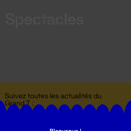
Spectacles
Suivez toutes les actualités du
Grand T :
S'inscrire
Bienvenue !