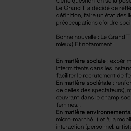
Cette question, on se la pos
Le Grand T a décidé de réflé
définition, faire un état des
préoccupations d’ordre soci
Bonne nouvelle : Le Grand T 
mieux) Et notamment :
En matière sociale
: expérim
intermittents dans les insta
faciliter le recrutement de 
En matière sociétale
: renfo
de celles des spectateurs), 
œuvrant dans le champ socia
femmes…
En matière environnementa
micro-marché…) et à la mobi
interaction (personnel, arti