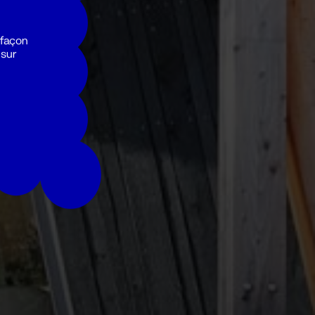
 façon
 sur