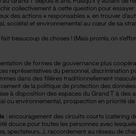
e au Grand T depuis 8 ans. Puisqu’il y autant de r
chir collectivement à cette question pour essayer
 lieux des actions « responsables », en trouver d’aut
al, sociétal et environnemental au cœur de sa str
fait beaucoup de choses ! (Mais promis, on s’effor
entation de formes de gouvernance plus coopérati
nces représentatives du personnel, discrimination 
femmes dans des filières traditionnellement mascul
rcement de la politique de protection des donnée
mise à disposition des espaces du Grand T à des a
l ou environnemental, prospection en priorité de
le
: encouragement des circuits courts (catering des
lité douce pour toutes les personnes avec lesquel
stes, spectateurs…), raccordement au réseau de chal