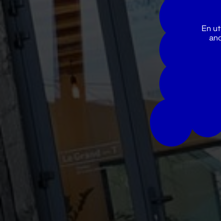
En ut
ano