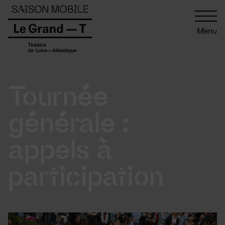
Panneau de gestion des cookies
Menu
Tournée
générale :
appels à
participation