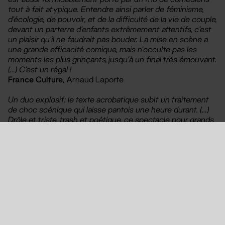
tout à fait atypique. Entendre ainsi parler de féminisme,
d’écologie, de pouvoir, et de la difficulté de la vie de couple,
devant un parterre d’enfants extrêmement attentifs, c’est
un plaisir qu’il ne faudrait pas bouder. La mise en scène a
une grande efficacité comique, mais n’occulte pas les
moments les plus grinçants, jusqu’à un final très émouvant.
(…) C’est un régal !
France Culture
, Arnaud Laporte
Un duo explosif: le texte acrobatique subit un traitement
de choc scénique qui laisse pantois une heure durant. (…)
Drôle et triste, trash et poétique, ce spectacle pour grands
enfants est une des sensations du 73e festival d’Avignon.
(…) Du jeu, du beau jeu nerveux, porté par un trio de choc
aux genres inversés (…)
Les Échos
, Philippe Chevilley
Histoire
Blanche-Neige et le Prince se marièrent et vécurent plus
ou moins heureux. Mais le temps a passé et la belle