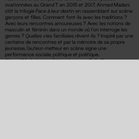
ovationnées au Grand T en 2015 et 2017, Ahmed Madani
clôt la trilogie
Face à leur destin
en rassemblant sur scène
garçons et filles. Comment font-ils avec les traditions ?
Avec leurs rencontres amoureuses ? Avec les notions de
masculin et féminin dans un monde où l’on interroge les
genres ? Quelles vies familiales rêvent-ils ? Inspiré par une
centaine de rencontres et par la mémoire de sa propre
jeunesse, l’auteur-metteur en scène signe une
performance sociale, politique et poétique.
Ahmed Madani, en collaboration avec Salia Sanou pour
la danse et Nicolas Clauss pour la vidéo, fait entendre les
voix de la jeunesse française, ses doutes et ses
aspirations.
Distribution
Avec Aboubacar Camara I Ibrahima Diop I Virgil Leclaire I Marie