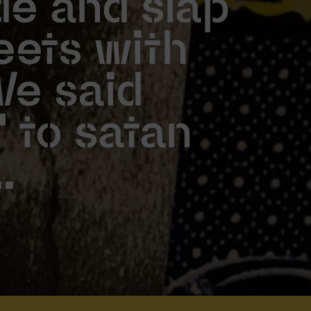
de and slap
eets with
 We said
' to satan
.