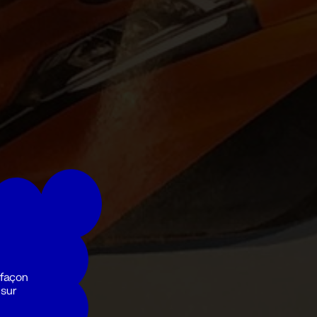
 façon
 sur