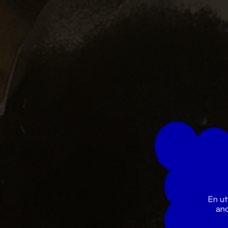
En ut
ano