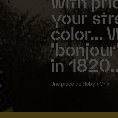
with pri
your str
color...
'bonjour
in 1820..
Une pièce de Robyn Orlin