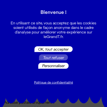
Grand T :
Bienvenue !
S'inscrire
En utilisant ce site, vous acceptez que les cookies
soient utilisés de façon anonyme dans le cadre
d'analyse pour améliorer votre expérience sur
leGrandT.fr.
OK, tout accepter
Tout refuser
Personnaliser
Billetterie
02 51 88 25 25
billetterie@leGrandT.fr
Politique de confidentialité
Du lundi au vendredi 14h → 18h
🚨 Accueil physique impossible jusqu'à l'ouverture
Adresse postale uniquement :