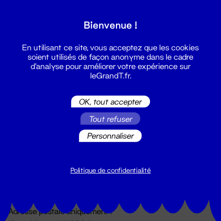
Grand T :
Bienvenue !
S'inscrire
En utilisant ce site, vous acceptez que les cookies
soient utilisés de façon anonyme dans le cadre
d'analyse pour améliorer votre expérience sur
leGrandT.fr.
OK, tout accepter
Tout refuser
Personnaliser
Billetterie
02 51 88 25 25
billetterie@leGrandT.fr
Politique de confidentialité
Du lundi au vendredi 14h → 18h
🚨 Accueil physique impossible jusqu'à l'ouverture
Adresse postale uniquement :