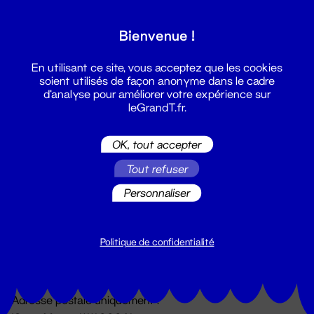
Grand T :
Bienvenue !
S'inscrire
En utilisant ce site, vous acceptez que les cookies
soient utilisés de façon anonyme dans le cadre
d'analyse pour améliorer votre expérience sur
leGrandT.fr.
OK, tout accepter
Tout refuser
Personnaliser
Billetterie
02 51 88 25 25
billetterie@leGrandT.fr
Politique de confidentialité
Du lundi au vendredi 14h → 18h
🚨 Accueil physique impossible jusqu'à l'ouverture
Adresse postale uniquement :