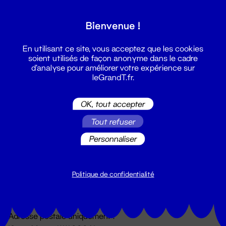
Grand T :
Bienvenue !
S'inscrire
En utilisant ce site, vous acceptez que les cookies
soient utilisés de façon anonyme dans le cadre
d'analyse pour améliorer votre expérience sur
leGrandT.fr.
OK, tout accepter
Tout refuser
Personnaliser
Billetterie
02 51 88 25 25
billetterie@leGrandT.fr
Politique de confidentialité
Du lundi au vendredi 14h → 18h
🚨 Accueil physique impossible jusqu'à l'ouverture
Adresse postale uniquement :