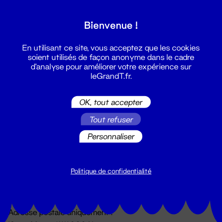
Grand T :
Bienvenue !
S'inscrire
En utilisant ce site, vous acceptez que les cookies
soient utilisés de façon anonyme dans le cadre
d'analyse pour améliorer votre expérience sur
leGrandT.fr.
OK, tout accepter
Tout refuser
Personnaliser
Billetterie
02 51 88 25 25
billetterie@leGrandT.fr
Politique de confidentialité
Du lundi au vendredi 14h → 18h
🚨 Accueil physique impossible jusqu'à l'ouverture
Adresse postale uniquement :