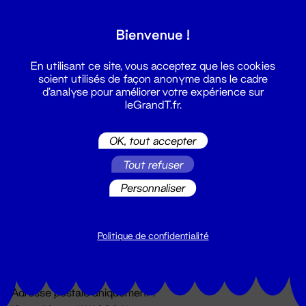
Grand T :
Bienvenue !
S'inscrire
En utilisant ce site, vous acceptez que les cookies
soient utilisés de façon anonyme dans le cadre
d'analyse pour améliorer votre expérience sur
leGrandT.fr.
OK, tout accepter
Tout refuser
Personnaliser
Billetterie
02 51 88 25 25
billetterie@leGrandT.fr
Politique de confidentialité
Du lundi au vendredi 14h → 18h
🚨 Accueil physique impossible jusqu'à l'ouverture
Adresse postale uniquement :