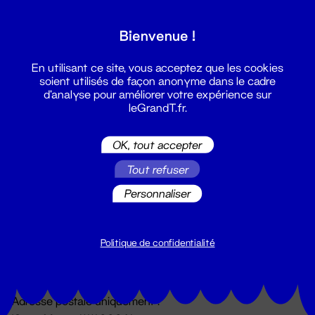
Grand T :
Bienvenue !
S'inscrire
En utilisant ce site, vous acceptez que les cookies
soient utilisés de façon anonyme dans le cadre
d'analyse pour améliorer votre expérience sur
leGrandT.fr.
OK, tout accepter
Tout refuser
Personnaliser
Billetterie
02 51 88 25 25
billetterie@leGrandT.fr
Politique de confidentialité
Du lundi au vendredi 14h → 18h
🚨 Accueil physique impossible jusqu'à l'ouverture
Adresse postale uniquement :