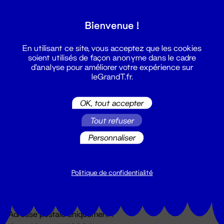
Grand T :
Bienvenue !
S'inscrire
En utilisant ce site, vous acceptez que les cookies
soient utilisés de façon anonyme dans le cadre
d'analyse pour améliorer votre expérience sur
leGrandT.fr.
OK, tout accepter
Tout refuser
Personnaliser
Billetterie
02 51 88 25 25
billetterie@leGrandT.fr
Politique de confidentialité
Du lundi au vendredi 14h → 18h
🚨 Accueil physique impossible jusqu'à l'ouverture
Adresse postale uniquement :