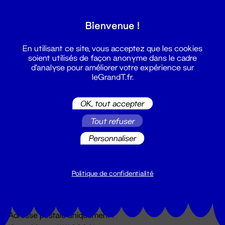
Grand T :
Bienvenue !
S'inscrire
En utilisant ce site, vous acceptez que les cookies
soient utilisés de façon anonyme dans le cadre
d'analyse pour améliorer votre expérience sur
leGrandT.fr.
OK, tout accepter
Tout refuser
Personnaliser
Billetterie
02 51 88 25 25
billetterie@leGrandT.fr
Politique de confidentialité
Du lundi au vendredi 14h → 18h
🚨 Accueil physique impossible jusqu'à l'ouverture
Adresse postale uniquement :