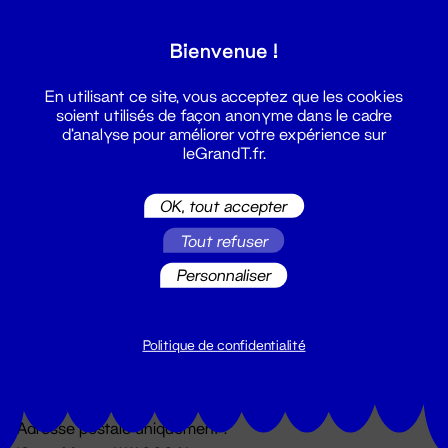
Grand T :
Bienvenue !
S'inscrire
En utilisant ce site, vous acceptez que les cookies
soient utilisés de façon anonyme dans le cadre
d'analyse pour améliorer votre expérience sur
leGrandT.fr.
OK, tout accepter
Tout refuser
Personnaliser
Billetterie
02 51 88 25 25
billetterie@leGrandT.fr
Politique de confidentialité
Du lundi au vendredi 14h → 18h
🚨 Accueil physique impossible jusqu'à l'ouverture
Adresse postale uniquement :