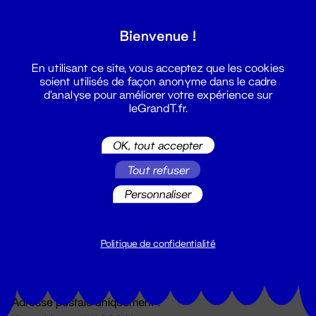
Grand T :
Bienvenue !
S'inscrire
En utilisant ce site, vous acceptez que les cookies
soient utilisés de façon anonyme dans le cadre
d'analyse pour améliorer votre expérience sur
leGrandT.fr.
OK, tout accepter
Tout refuser
Personnaliser
Billetterie
02 51 88 25 25
billetterie@leGrandT.fr
Politique de confidentialité
Du lundi au vendredi 14h → 18h
🚨 Accueil physique impossible jusqu'à l'ouverture
Adresse postale uniquement :