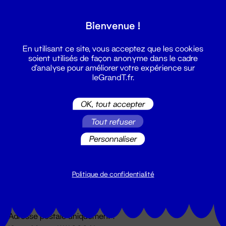
Grand T :
Bienvenue !
S'inscrire
En utilisant ce site, vous acceptez que les cookies
soient utilisés de façon anonyme dans le cadre
d'analyse pour améliorer votre expérience sur
leGrandT.fr.
OK, tout accepter
Tout refuser
Personnaliser
Billetterie
02 51 88 25 25
billetterie@leGrandT.fr
Politique de confidentialité
Du lundi au vendredi 14h → 18h
🚨 Accueil physique impossible jusqu'à l'ouverture
Adresse postale uniquement :