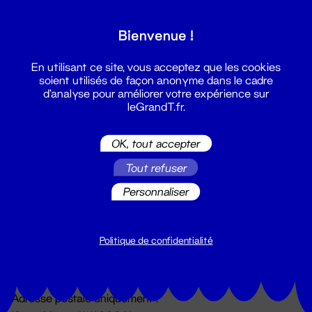
Grand T :
Bienvenue !
S'inscrire
En utilisant ce site, vous acceptez que les cookies
soient utilisés de façon anonyme dans le cadre
d'analyse pour améliorer votre expérience sur
leGrandT.fr.
OK, tout accepter
Tout refuser
Personnaliser
Billetterie
02 51 88 25 25
billetterie@leGrandT.fr
Politique de confidentialité
Du lundi au vendredi 14h → 18h
🚨 Accueil physique impossible jusqu'à l'ouverture
Adresse postale uniquement :