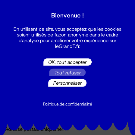
Grand T :
Bienvenue !
S'inscrire
En utilisant ce site, vous acceptez que les cookies
soient utilisés de façon anonyme dans le cadre
d'analyse pour améliorer votre expérience sur
leGrandT.fr.
OK, tout accepter
Tout refuser
Personnaliser
Billetterie
02 51 88 25 25
billetterie@leGrandT.fr
Politique de confidentialité
Du lundi au vendredi 14h → 18h
🚨 Accueil physique impossible jusqu'à l'ouverture
Adresse postale uniquement :