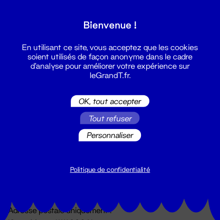
Grand T :
Bienvenue !
S'inscrire
En utilisant ce site, vous acceptez que les cookies
soient utilisés de façon anonyme dans le cadre
d'analyse pour améliorer votre expérience sur
leGrandT.fr.
OK, tout accepter
Tout refuser
Personnaliser
Billetterie
02 51 88 25 25
billetterie@leGrandT.fr
Politique de confidentialité
Du lundi au vendredi 14h → 18h
🚨 Accueil physique impossible jusqu'à l'ouverture
Adresse postale uniquement :