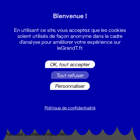
Grand T :
Bienvenue !
S'inscrire
En utilisant ce site, vous acceptez que les cookies
soient utilisés de façon anonyme dans le cadre
d'analyse pour améliorer votre expérience sur
leGrandT.fr.
OK, tout accepter
Tout refuser
Personnaliser
Billetterie
02 51 88 25 25
billetterie@leGrandT.fr
Politique de confidentialité
Du lundi au vendredi 14h → 18h
🚨 Accueil physique impossible jusqu'à l'ouverture
Adresse postale uniquement :