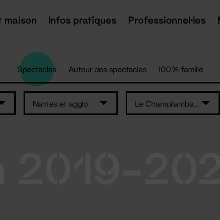
t maison
Infos pratiques
Professionnel·les
Spectacles
Autour des spectacles
100% famille
Nantes et agglo
Le Champilambart
n 2019-20