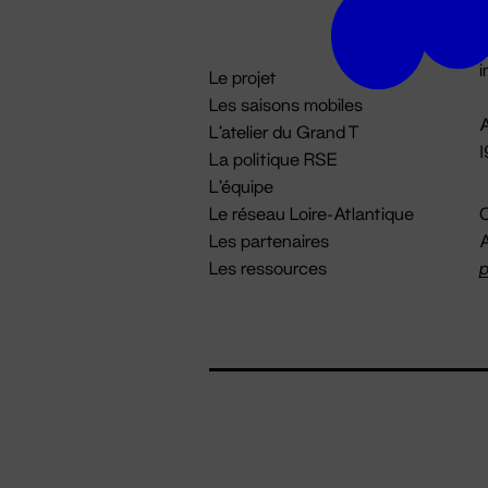
D

i
Le projet
Les saisons mobiles
A
L'atelier du Grand T
La politique RSE
L'équipe
Le réseau Loire-Atlantique
C
Les partenaires
A
Les ressources
p