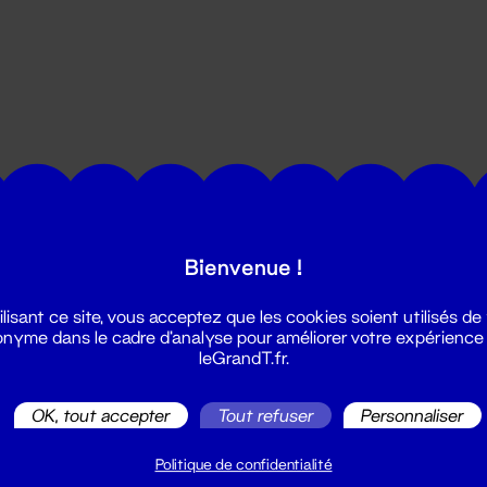
utes les actualités du Grand T :
Bienvenue !
ilisant ce site, vous acceptez que les cookies soient utilisés de
nyme dans le cadre d'analyse pour améliorer votre expérience
leGrandT.fr.
OK, tout accepter
Tout refuser
Personnaliser
illetterie
2 51 88 25 25
Politique de confidentialité
illetterie@leGrandT.fr