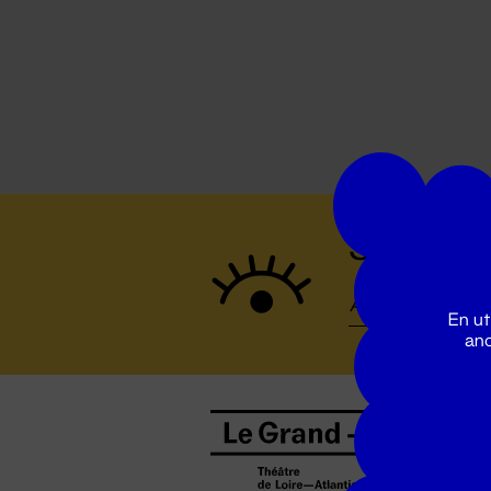
Suivez to
En ut
ano
B
0
b