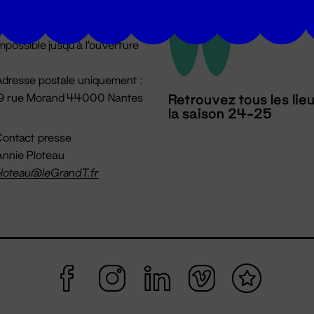
u lundi au vendredi 14h → 18h
 Accueil physique
mpossible jusqu'à l'ouverture
dresse postale uniquement :
19 rue Morand 44000 Nantes
Retrouvez tous les lie
la saison 24-25
ontact presse
nnie Ploteau
loteau@leGrandT.fr