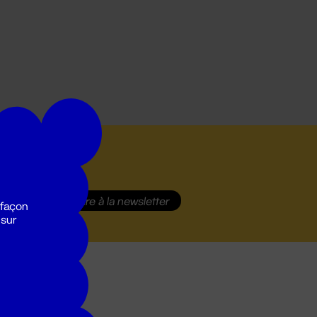
S'inscrire
à la newsletter
 façon
 sur