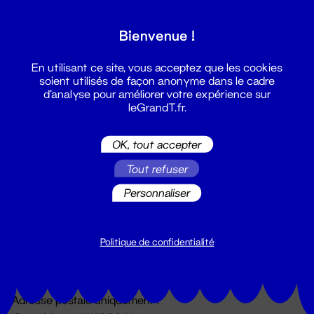
Grand T :
Bienvenue !
S'inscrire
En utilisant ce site, vous acceptez que les cookies
soient utilisés de façon anonyme dans le cadre
d'analyse pour améliorer votre expérience sur
leGrandT.fr.
OK, tout accepter
Tout refuser
Personnaliser
Billetterie
02 51 88 25 25
billetterie@leGrandT.fr
Politique de confidentialité
Du lundi au vendredi 14h → 18h
🚨 Accueil physique impossible jusqu'à l'ouverture
Adresse postale uniquement :