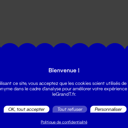
utes les actualités du Grand T :
Bienvenue !
ilisant ce site, vous acceptez que les cookies soient utilisés de
nyme dans le cadre d'analyse pour améliorer votre expérience
leGrandT.fr.
OK, tout accepter
Tout refuser
Personnaliser
illetterie
2 51 88 25 25
Politique de confidentialité
illetterie@leGrandT.fr