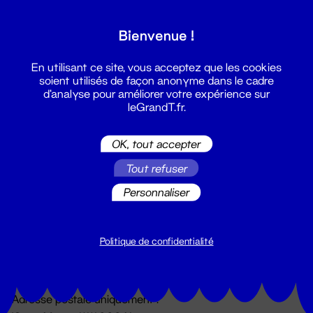
Grand T :
Bienvenue !
S'inscrire
En utilisant ce site, vous acceptez que les cookies
soient utilisés de façon anonyme dans le cadre
d'analyse pour améliorer votre expérience sur
leGrandT.fr.
OK, tout accepter
Tout refuser
Personnaliser
Billetterie
02 51 88 25 25
billetterie@leGrandT.fr
Politique de confidentialité
Du lundi au vendredi 14h → 18h
🚨 Accueil physique impossible jusqu'à l'ouverture
Adresse postale uniquement :