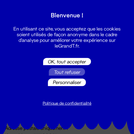
Grand T :
Bienvenue !
S'inscrire
En utilisant ce site, vous acceptez que les cookies
soient utilisés de façon anonyme dans le cadre
d'analyse pour améliorer votre expérience sur
leGrandT.fr.
OK, tout accepter
Tout refuser
Personnaliser
Billetterie
02 51 88 25 25
billetterie@leGrandT.fr
Politique de confidentialité
Du lundi au vendredi 14h → 18h
🚨 Accueil physique impossible jusqu'à l'ouverture
Adresse postale uniquement :