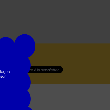
S'inscrire
à la newsletter
 façon
 sur