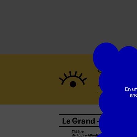
Suivez to
En ut
ano
B
0
b