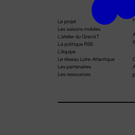
D

i
Le projet
Les saisons mobiles
A
L'atelier du Grand T
La politique RSE
L'équipe
Le réseau Loire-Atlantique
C
Les partenaires
A
Les ressources
p