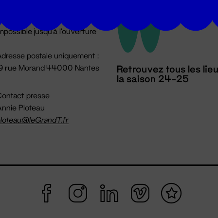
u lundi au vendredi 14h → 18h
 Accueil physique
mpossible jusqu'à l'ouverture
dresse postale uniquement :
19 rue Morand 44000 Nantes
Retrouvez tous les lie
la saison 24-25
ontact presse
nnie Ploteau
loteau@leGrandT.fr