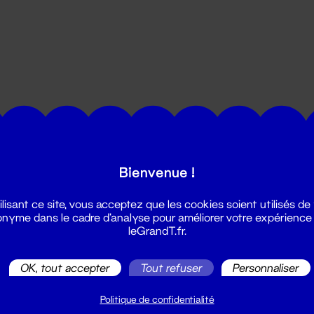
utes les actualités du Grand T :
Bienvenue !
ilisant ce site, vous acceptez que les cookies soient utilisés de
nyme dans le cadre d'analyse pour améliorer votre expérience
leGrandT.fr.
OK, tout accepter
Tout refuser
Personnaliser
illetterie
2 51 88 25 25
Politique de confidentialité
illetterie@leGrandT.fr