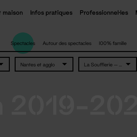
t maison
Infos pratiques
Professionnel·les
Spectacles
Autour des spectacles
100% famille
Nantes et agglo
La Soufflerie — L'Auditorium
n 2019-20