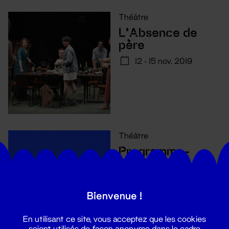
Théâtre
L'Absence de
père
12 - 15 nov. 2019
Théâtre
Programme-
Penthésilée
8 - 11 oct. 2019
Bienvenue !
En utilisant ce site, vous acceptez que les cookies
soient utilisés de façon anonyme dans le cadre