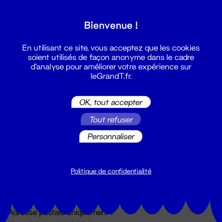
Grand T :
Bienvenue !
S'inscrire
En utilisant ce site, vous acceptez que les cookies
soient utilisés de façon anonyme dans le cadre
d'analyse pour améliorer votre expérience sur
leGrandT.fr.
OK, tout accepter
Tout refuser
Personnaliser
Billetterie
02 51 88 25 25
billetterie@leGrandT.fr
Politique de confidentialité
Du lundi au vendredi 14h → 18h
🚨 Accueil physique impossible jusqu'à l'ouverture
Adresse postale uniquement :