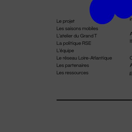
D

i
Le projet
Les saisons mobiles
A
L'atelier du Grand T
La politique RSE
L'équipe
Le réseau Loire-Atlantique
C
Les partenaires
A
Les ressources
p