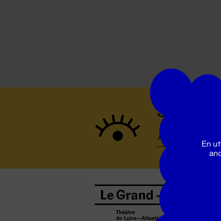
Suivez to
En ut
ano
B
0
b