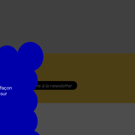
S'inscrire
à la newsletter
 façon
 sur