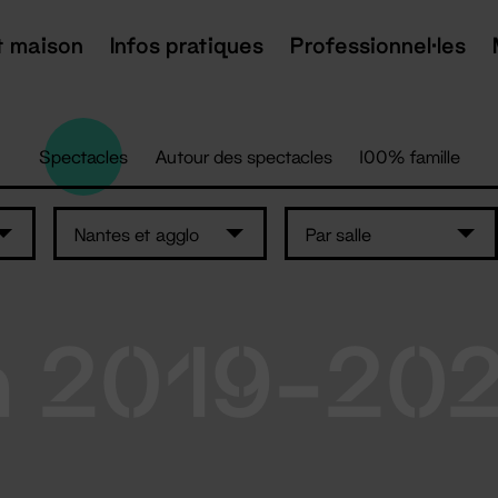
t maison
Infos pratiques
Professionnel·les
Spectacles
Autour des spectacles
100% famille
Nantes et agglo
Par salle
n 2019-20