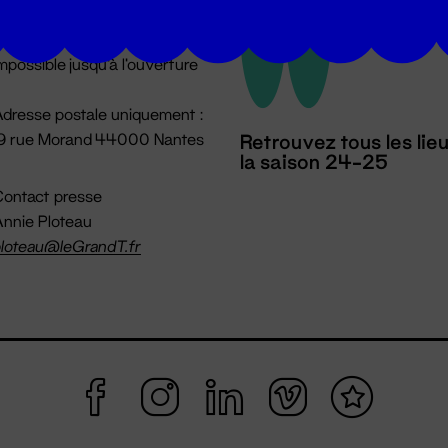
u lundi au vendredi 14h → 18h
 Accueil physique
mpossible jusqu'à l'ouverture
dresse postale uniquement :
19 rue Morand 44000 Nantes
Retrouvez tous les lie
la saison 24-25
ontact presse
nnie Ploteau
loteau@leGrandT.fr