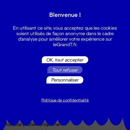
Grand T :
Bienvenue !
S'inscrire
En utilisant ce site, vous acceptez que les cookies
soient utilisés de façon anonyme dans le cadre
d'analyse pour améliorer votre expérience sur
leGrandT.fr.
OK, tout accepter
Tout refuser
Personnaliser
Billetterie
02 51 88 25 25
billetterie@leGrandT.fr
Politique de confidentialité
Du lundi au vendredi 14h → 18h
🚨 Accueil physique impossible jusqu'à l'ouverture
Adresse postale uniquement :