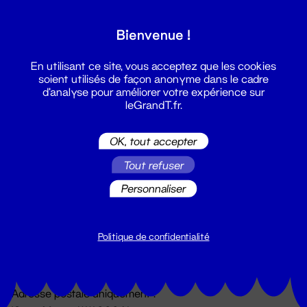
Grand T :
Bienvenue !
S'inscrire
En utilisant ce site, vous acceptez que les cookies
soient utilisés de façon anonyme dans le cadre
d'analyse pour améliorer votre expérience sur
leGrandT.fr.
OK, tout accepter
Tout refuser
Personnaliser
Billetterie
02 51 88 25 25
billetterie@leGrandT.fr
Politique de confidentialité
Du lundi au vendredi 14h → 18h
🚨 Accueil physique impossible jusqu'à l'ouverture
Adresse postale uniquement :